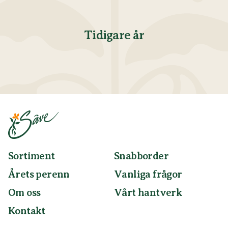
ÅRETS PERENN 2025
ÅRETS PER
Blodtopp, Sanguisorba
Fjädera
Tidigare år
officinalis 'Tanna'
incisa 
Sortiment
Snabborder
Årets perenn
Vanliga frågor
Om oss
Vårt hantverk
Kontakt