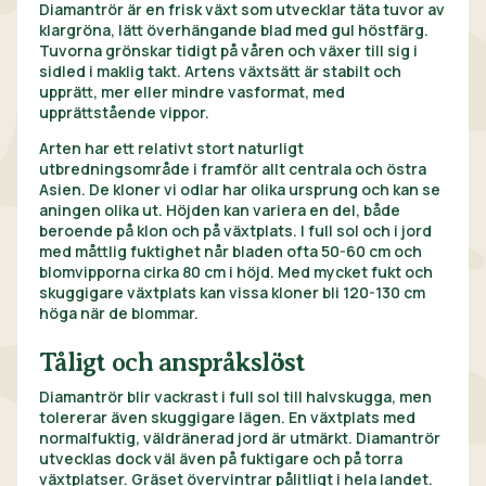
Diamantrör är en frisk växt som utvecklar täta tuvor av
klargröna, lätt överhängande blad med gul höstfärg.
Tuvorna grönskar tidigt på våren och växer till sig i
sidled i maklig takt. Artens växtsätt är stabilt och
upprätt, mer eller mindre vasformat, med
upprättstående vippor.
Arten har ett relativt stort naturligt
utbredningsområde i framför allt centrala och östra
Asien. De kloner vi odlar har olika ursprung och kan se
aningen olika ut. Höjden kan variera en del, både
beroende på klon och på växtplats. I full sol och i jord
med måttlig fuktighet når bladen ofta 50-60 cm och
blomvipporna cirka 80 cm i höjd. Med mycket fukt och
skuggigare växtplats kan vissa kloner bli 120-130 cm
höga när de blommar.
Tåligt och anspråkslöst
Diamantrör blir vackrast i full sol till halvskugga, men
tolererar även skuggigare lägen. En växtplats med
normalfuktig, väldränerad jord är utmärkt. Diamantrör
utvecklas dock väl även på fuktigare och på torra
växtplatser. Gräset övervintrar pålitligt i hela landet.