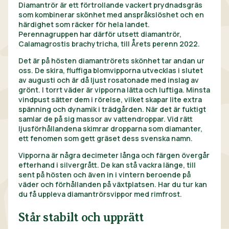
Diamantrör är ett förtrollande vackert prydnadsgräs
som kombinerar skönhet med anspråkslöshet och en
härdighet som räcker för hela landet.
Perennagruppen har därför utsett diamantrör,
Calamagrostis brachytricha, till Årets perenn 2022.
Det är på hösten diamantrörets skönhet tar andan ur
oss. De skira, fluffiga blomvipporna utvecklas i slutet
av augusti och är då ljust rosatonade med inslag av
grönt. I torrt väder är vipporna lätta och luftiga. Minsta
vindpust sätter dem i rörelse, vilket skapar lite extra
spänning och dynamik i trädgården. När det är fuktigt
samlar de på sig massor av vattendroppar. Vid rätt
ljusförhållandena skimrar dropparna som diamanter,
ett fenomen som gett gräset dess svenska namn.
Vipporna är några decimeter långa och färgen övergår
efterhand i silvergrått. De kan stå vackra länge, till
sent på hösten och även in i vintern beroende på
väder och förhållanden på växtplatsen. Har du tur kan
du få uppleva diamantrörsvippor med rimfrost.
Står stabilt och upprätt