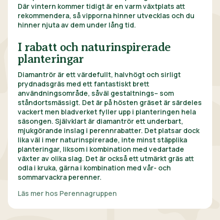
Där vintern kommer tidigt är en varm växtplats att
rekommendera, så vipporna hinner utvecklas och du
hinner njuta av dem under lång tid.
I rabatt och naturinspirerade
planteringar
Diamantrör är ett värdefullt, halvhögt och sirligt
prydnadsgräs med ett fantastiskt brett
användningsområde, såväl gestaltnings– som
ståndortsmässigt. Det är på hösten gräset är särdeles
vackert men bladverket fyller upp i planteringen hela
säsongen. Självklart är diamantrör ett underbart,
mjukgörande inslag i perennrabatter. Det platsar dock
lika väl i mer naturinspirerade, inte minst stäpplika
planteringar, liksom i kombination med vedartade
växter av olika slag. Det är också ett utmärkt gräs att
odla i kruka, gärna i kombination med vår- och
sommarvackra perenner.
Läs mer hos Perennagruppen