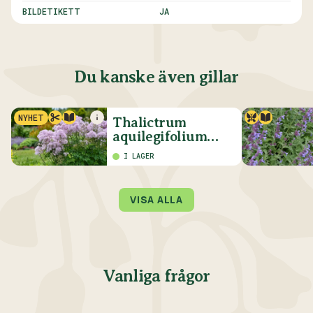
BILDETIKETT
JA
Du kanske även gillar
NYHET
Thalictrum
aquilegifolium
'Cotton Candy'
I LAGER
VISA ALLA
Vanliga frågor