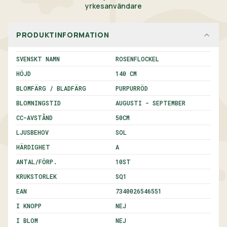
yrkesanvändare
PRODUKTINFORMATION
SVENSKT NAMN
ROSENFLOCKEL
HÖJD
140 CM
BLOMFÄRG / BLADFÄRG
PURPURRÖD
BLOMNINGSTID
AUGUSTI - SEPTEMBER
CC-AVSTÅND
50
CM
LJUSBEHOV
SOL
HÄRDIGHET
A
ANTAL/FÖRP.
10
ST
KRUKSTORLEK
SQ1
EAN
7340026546551
I KNOPP
NEJ
I BLOM
NEJ