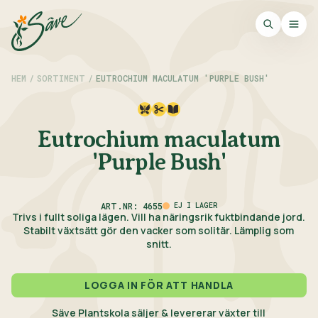
HEM
/
SORTIMENT
/
EUTROCHIUM MACULATUM 'PURPLE BUSH'
Eutrochium maculatum
'Purple Bush'
ART.NR: 4655
EJ I LAGER
Trivs i fullt soliga lägen. Vill ha näringsrik fuktbindande jord.
Stabilt växtsätt gör den vacker som solitär. Lämplig som
snitt.
LOGGA IN FÖR ATT HANDLA
Säve Plantskola säljer & levererar växter till