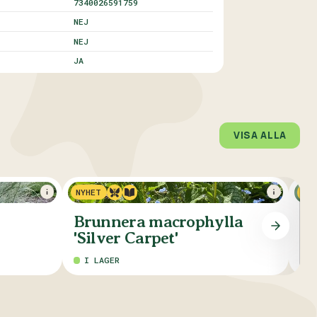
7340026591759
NEJ
NEJ
JA
VISA ALLA
NYHET
Brunnera macrophylla
He
'Silver Carpet'
'V
I LAGER
I