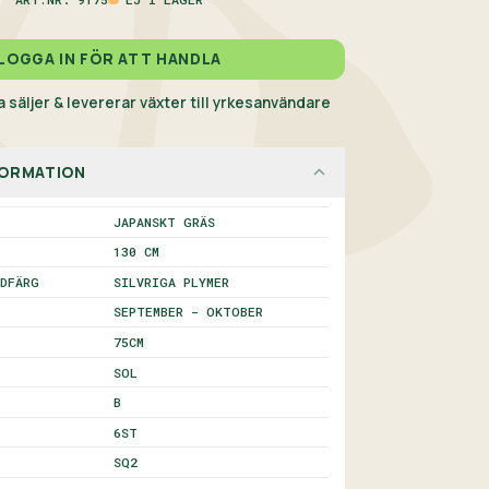
LOGGA IN FÖR ATT HANDLA
 säljer & levererar växter till yrkesanvändare
ORMATION
JAPANSKT GRÄS
130 CM
DFÄRG
SILVRIGA PLYMER
SEPTEMBER - OKTOBER
75
CM
SOL
B
6
ST
SQ2