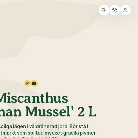
Miscanthus
an Mussel' 2 L
t soliga lägen i väldränerad jord. Bör stå i
tmärkt som solitär, mycket gracila plymer.
ART.NR: 9175
EJ I LAGER