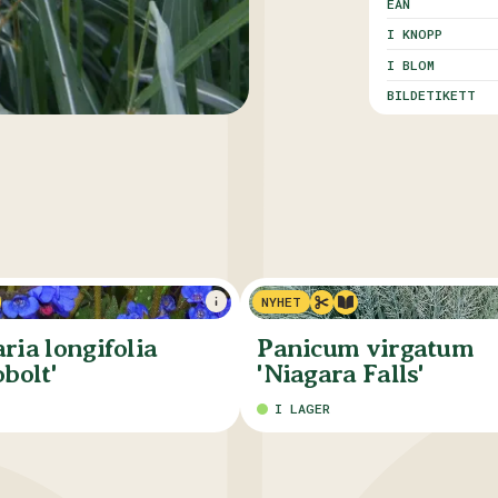
EAN
I KNOPP
I BLOM
BILDETIKETT
NYHET
ia longifolia
Panicum virgatum
bolt'
'Niagara Falls'
I LAGER