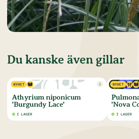
Du kanske även gillar
NYHET
NYHET
Athyrium niponicum
Pulmonar
'Burgundy Lace'
'Nova Co
I LAGER
I LAGER