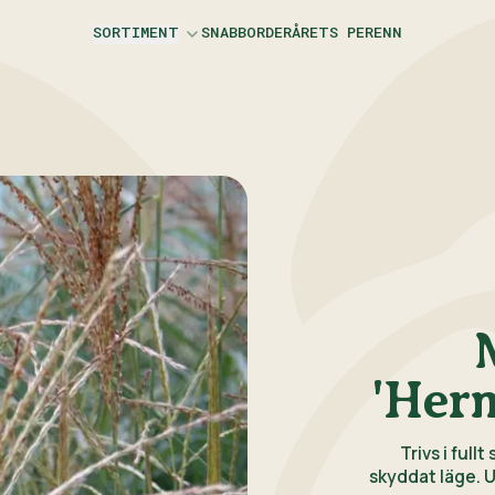
SORTIMENT
SNABBORDER
ÅRETS PERENN
Perenner
Krydd- & köksväxter
Gräs
Ormbunkar
Se hela sortimentet
'Herm
Trivs i full
skyddat läge. U