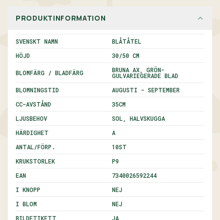
PRODUKTINFORMATION
SVENSKT NAMN
BLÅTÅTEL
HÖJD
30/50 CM
BRUNA AX, GRÖN-
BLOMFÄRG / BLADFÄRG
GULVARIEGERADE BLAD
BLOMNINGSTID
AUGUSTI - SEPTEMBER
CC-AVSTÅND
35
CM
LJUSBEHOV
SOL, HALVSKUGGA
HÄRDIGHET
A
ANTAL/FÖRP.
10
ST
KRUKSTORLEK
P9
EAN
7340026592244
I KNOPP
NEJ
I BLOM
NEJ
BILDETIKETT
JA