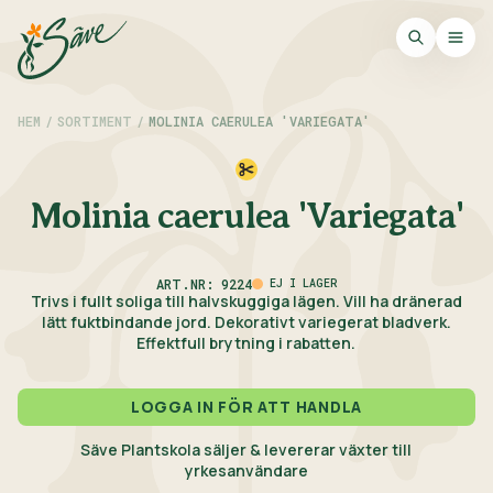
HEM
/
SORTIMENT
/
MOLINIA CAERULEA 'VARIEGATA'
Molinia caerulea 'Variegata'
ART.NR: 9224
EJ I LAGER
Trivs i fullt soliga till halvskuggiga lägen. Vill ha dränerad
lätt fuktbindande jord. Dekorativt variegerat bladverk.
Effektfull brytning i rabatten.
LOGGA IN FÖR ATT HANDLA
Säve Plantskola säljer & levererar växter till
yrkesanvändare